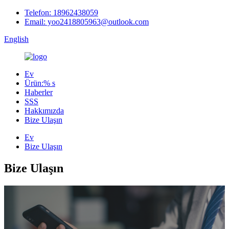
Telefon: 18962438059
Email: yoo2418805963@outlook.com
English
Ev
Ürün:% s
Haberler
SSS
Hakkımızda
Bize Ulaşın
Ev
Bize Ulaşın
Bize Ulaşın