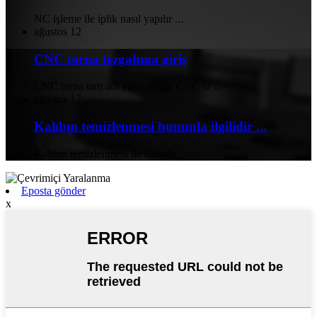
NC işleme ile iplik nasıl yapılır ...
ağustos
12
CNC torna tezgahına giriş
CNC torna tam adı yürüme tipi CNC la ...
ağustos
12
Kalıbın temizlenmesi bununla ilgilidir ...
Kalıbın temizlenmesi ile ilgilidir ...
Eposta gönder
x