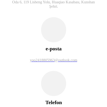
Oda 6, 119 Lisheng Yolu, Huaqiao Kasabası, Kunshan
Şehri.
e-posta
yoo2418805963@outlook.com
Telefon