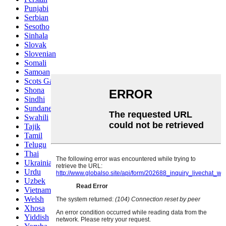
Punjabi
Serbian
Sesotho
Sinhala
Slovak
Slovenian
Somali
Samoan
Scots Gaelic
Shona
Sindhi
Sundanese
Swahili
Tajik
Tamil
Telugu
Thai
Ukrainian
Urdu
Uzbek
Vietnamese
Welsh
Xhosa
Yiddish