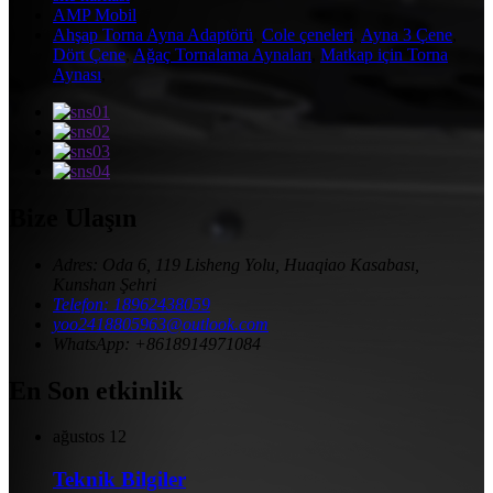
AMP Mobil
Ahşap Torna Ayna Adaptörü
,
Cole çeneleri
,
Ayna 3 Çene
,
Dört Çene
,
Ağaç Tornalama Aynaları
,
Matkap için Torna
Aynası
,
Bize Ulaşın
Adres: Oda 6, 119 Lisheng Yolu, Huaqiao Kasabası,
Kunshan Şehri
Telefon: 18962438059
yoo2418805963@outlook.com
WhatsApp: +8618914971084
En Son etkinlik
ağustos
12
Teknik Bilgiler